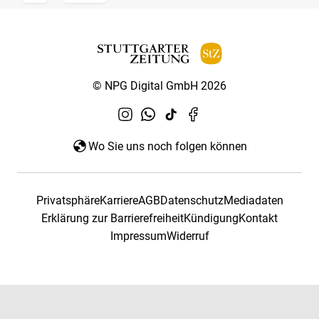
© NPG Digital GmbH 2026
Wo Sie uns noch folgen können
Privatsphäre
Karriere
AGB
Datenschutz
Mediadaten
Erklärung zur Barrierefreiheit
Kündigung
Kontakt
Impressum
Widerruf