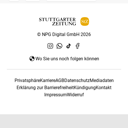
© NPG Digital GmbH 2026
Wo Sie uns noch folgen können
Privatsphäre
Karriere
AGB
Datenschutz
Mediadaten
Erklärung zur Barrierefreiheit
Kündigung
Kontakt
Impressum
Widerruf