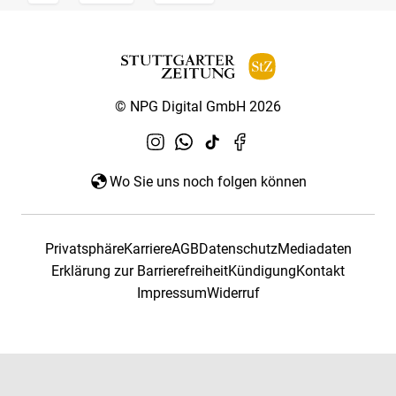
© NPG Digital GmbH 2026
Wo Sie uns noch folgen können
Privatsphäre
Karriere
AGB
Datenschutz
Mediadaten
Erklärung zur Barrierefreiheit
Kündigung
Kontakt
Impressum
Widerruf