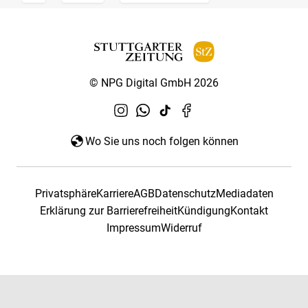
© NPG Digital GmbH 2026
Wo Sie uns noch folgen können
Privatsphäre
Karriere
AGB
Datenschutz
Mediadaten
Erklärung zur Barrierefreiheit
Kündigung
Kontakt
Impressum
Widerruf