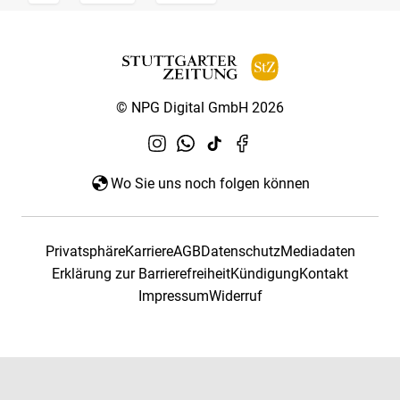
© NPG Digital GmbH 2026
Wo Sie uns noch folgen können
Privatsphäre
Karriere
AGB
Datenschutz
Mediadaten
Erklärung zur Barrierefreiheit
Kündigung
Kontakt
Impressum
Widerruf