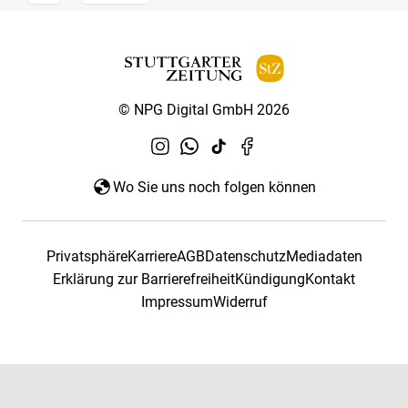
© NPG Digital GmbH 2026
Wo Sie uns noch folgen können
Privatsphäre
Karriere
AGB
Datenschutz
Mediadaten
Erklärung zur Barrierefreiheit
Kündigung
Kontakt
Impressum
Widerruf