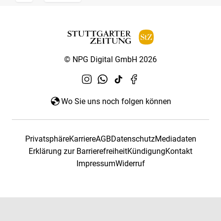
© NPG Digital GmbH 2026
Wo Sie uns noch folgen können
Privatsphäre
Karriere
AGB
Datenschutz
Mediadaten
Erklärung zur Barrierefreiheit
Kündigung
Kontakt
Impressum
Widerruf