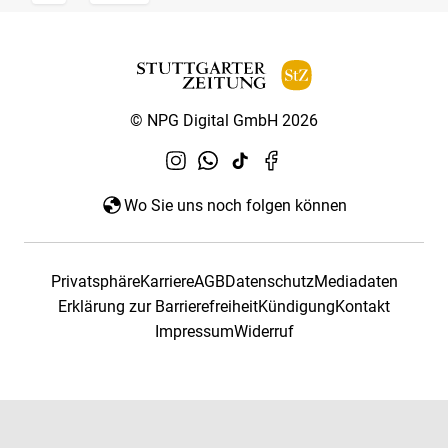
© NPG Digital GmbH 2026
Wo Sie uns noch folgen können
Privatsphäre
Karriere
AGB
Datenschutz
Mediadaten
Erklärung zur Barrierefreiheit
Kündigung
Kontakt
Impressum
Widerruf