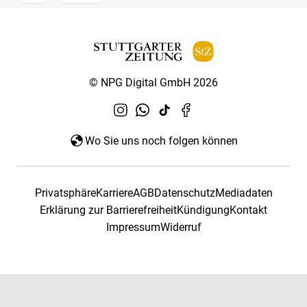
© NPG Digital GmbH 2026
Wo Sie uns noch folgen können
Privatsphäre
Karriere
AGB
Datenschutz
Mediadaten
Erklärung zur Barrierefreiheit
Kündigung
Kontakt
Impressum
Widerruf