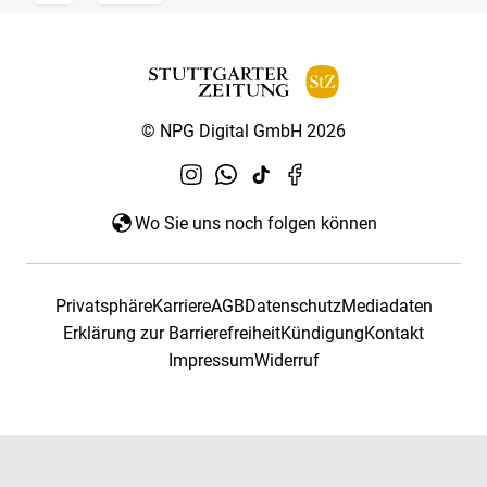
© NPG Digital GmbH 2026
Wo Sie uns noch folgen können
Privatsphäre
Karriere
AGB
Datenschutz
Mediadaten
Erklärung zur Barrierefreiheit
Kündigung
Kontakt
Impressum
Widerruf