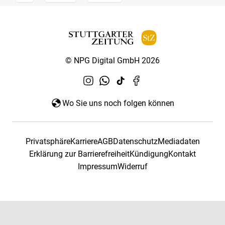
© NPG Digital GmbH 2026
Wo Sie uns noch folgen können
Privatsphäre
Karriere
AGB
Datenschutz
Mediadaten
Erklärung zur Barrierefreiheit
Kündigung
Kontakt
Impressum
Widerruf