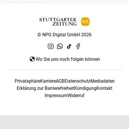
© NPG Digital GmbH 2026
Wo Sie uns noch folgen können
Privatsphäre
Karriere
AGB
Datenschutz
Mediadaten
Erklärung zur Barrierefreiheit
Kündigung
Kontakt
Impressum
Widerruf