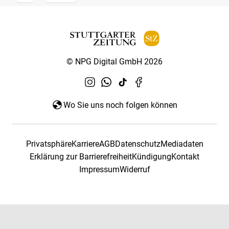
© NPG Digital GmbH 2026
Wo Sie uns noch folgen können
Privatsphäre
Karriere
AGB
Datenschutz
Mediadaten
Erklärung zur Barrierefreiheit
Kündigung
Kontakt
Impressum
Widerruf