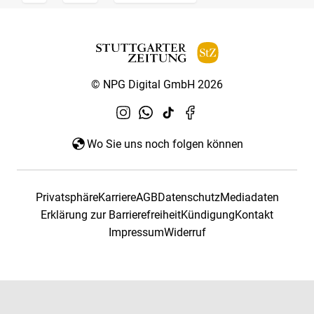
© NPG Digital GmbH 2026
Wo Sie uns noch folgen können
Privatsphäre
Karriere
AGB
Datenschutz
Mediadaten
Erklärung zur Barrierefreiheit
Kündigung
Kontakt
Impressum
Widerruf