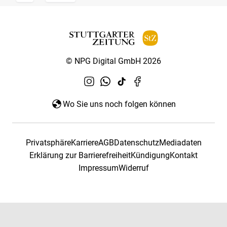
© NPG Digital GmbH 2026
Wo Sie uns noch folgen können
Privatsphäre
Karriere
AGB
Datenschutz
Mediadaten
Erklärung zur Barrierefreiheit
Kündigung
Kontakt
Impressum
Widerruf