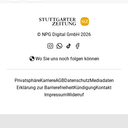
© NPG Digital GmbH 2026
Wo Sie uns noch folgen können
Privatsphäre
Karriere
AGB
Datenschutz
Mediadaten
Erklärung zur Barrierefreiheit
Kündigung
Kontakt
Impressum
Widerruf