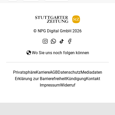
© NPG Digital GmbH 2026
Wo Sie uns noch folgen können
Privatsphäre
Karriere
AGB
Datenschutz
Mediadaten
Erklärung zur Barrierefreiheit
Kündigung
Kontakt
Impressum
Widerruf