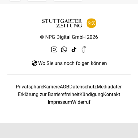
© NPG Digital GmbH 2026
Wo Sie uns noch folgen können
Privatsphäre
Karriere
AGB
Datenschutz
Mediadaten
Erklärung zur Barrierefreiheit
Kündigung
Kontakt
Impressum
Widerruf