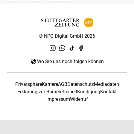
© NPG Digital GmbH 2026
Wo Sie uns noch folgen können
Privatsphäre
Karriere
AGB
Datenschutz
Mediadaten
Erklärung zur Barrierefreiheit
Kündigung
Kontakt
Impressum
Widerruf