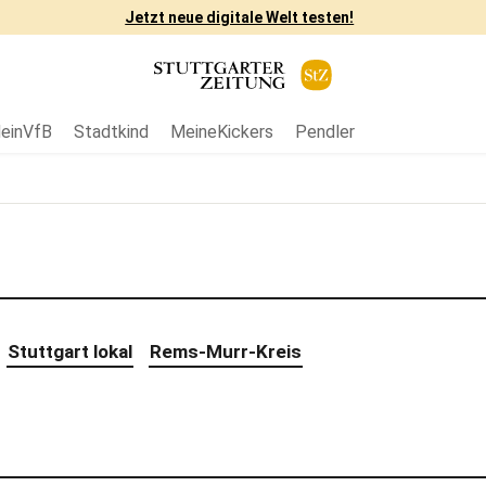
Jetzt neue digitale Welt testen!
einVfB
Stadtkind
MeineKickers
Pendler
Stuttgart lokal
Rems-Murr-Kreis