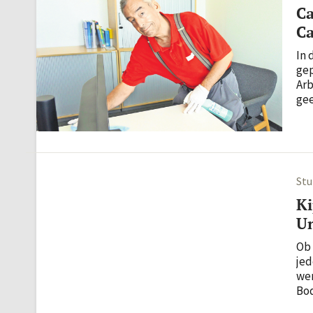
C
Ca
In 
gep
Arb
gee
de­
dun
Stu
Ki
Un
Ob 
jed
wer
Bod
tri