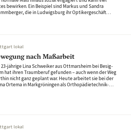
es bewirken. Ein Beispiel sind Markus und Sandra
mm­berger, die in Ludwigs­burg ihr Opti­ker­ge­schäft
llen Mosqua betreiben. Die beiden haben die Schirm­herr­
aft für den Ludwigs­burger Verein „,aufwind e. V. Bunter
s...
ttgart lokal
ewegung nach Maßarbeit
 23-jährige Lina Schweiker aus Ottmars­heim bei Besig­
m hat ihren Traum­beruf gefunden – auch wenn der Weg
thin nicht ganz geplant war. Heute arbeitet sie bei der
ma Ortema in Mark­grö­ningen als Ortho­pä­die­technik-
ha­ni­kerin und hat mit ihrer Leiden­schaft für das Hand­
k, dem Inter­esse an Medizin und dem Umgang mit
schen eine...
ttgart lokal