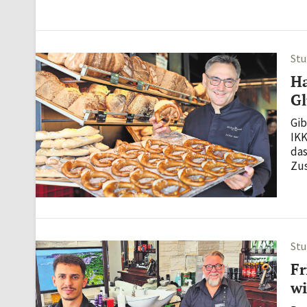
Das
Stu
Ha
Gl
Gib
IKK
das
Zus
fam
eig
tun
Stu
Fr
wi