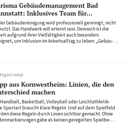
arisma Gebäudemanagement Bad
nnstatt: Inklusives Team für...
der Gebäu­de­rei­ni­gung wird profes­sio­nell gerei­nigt, nicht
utzt. Das Hand­werk will erlernt sein. Dennoch ist die
eit aufgrund ihrer Viel­fäl­tig­keit auch beson­ders
ignet, um Inklu­sion im Arbeits­alltag zu leben. „Gebäu­
rei­niger und Gebäu­de­rei­ni­gerin ist ein rich­tiger Ausbil­
gs­beruf“, erklärt Bettina Krutwig, die...
ttgart lokal
pp aus Kornwestheim: Linien, die den
terschied machen
Hand­ball, Basket­ball, Volley­ball oder Leicht­ath­letik-
e Sportart braucht klare Regeln. Und auf dem Spiel­feld
den diese Regeln durch Linien sichtbar gemacht. Ohne
en­mar­kie­rungen gäbe es keinen gere­gelten Spiel­be­
eb, weder im Schul­sport noch bei Welt­meis­ter­schaften.