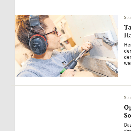
Stu
Ta
Ha
Her
dem
der
wer
Stu
Op
So
Das
das