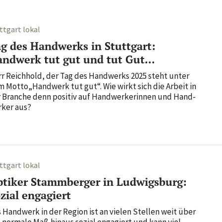
ttgart lokal
g des Handwerks in Stuttgart:
ndwerk tut gut und tut Gut...
r Reich­hold, der Tag des Hand­werks 2025 steht unter
 Motto„Hand­werk tut gut“. Wie wirkt sich die Arbeit in
 Branche denn positiv auf Hand­wer­ke­rinnen und Hand­
ker aus?
ttgart lokal
tiker Stammberger in Ludwigsburg:
zial engagiert
 Hand­werk in der Region ist an vielen Stellen weit über
 normale Maß hinaus sozial enga­giert und kann viel