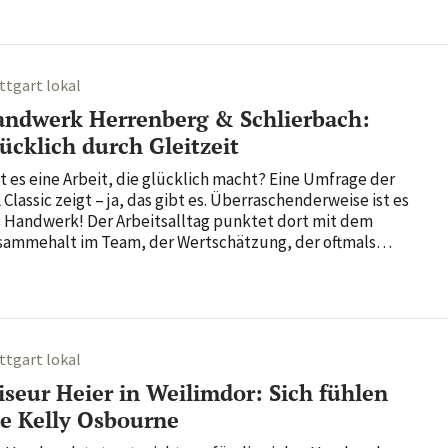
s Millionen Menschen in Deutsch­land Tag für Tag Sport...
ttgart lokal
ndwerk Herrenberg & Schlierbach:
ücklich durch Gleitzeit
t es eine Arbeit, die glück­lich macht? Eine Umfrage der
 Classic zeigt – ja, das gibt es. Über­ra­schen­der­weise ist es
 Hand­werk! Der Arbeits­alltag punktet dort mit dem
am­me­halt im Team, der Wert­schät­zung, der oftmals
i­liären Arbeits­at­mo­sphäre sowie dem Stolz auf die
ene Tätig­keit und das Wissen, etwas Sinn­stif­tendes zu
.
ttgart lokal
iseur Heier in Weilimdor: Sich fühlen
e Kelly Osbourne