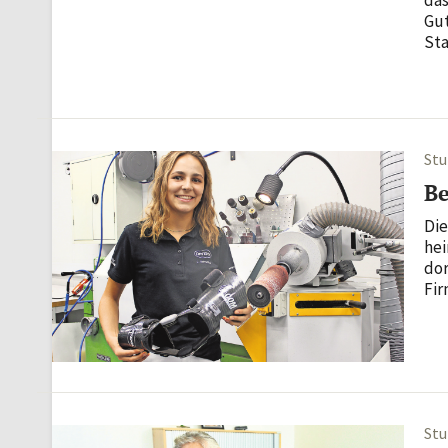
Gut
Sta
Bri
sch
Krei
Stu
B
Die
hei
dor
Fir
Mec
wer
Men
Stu