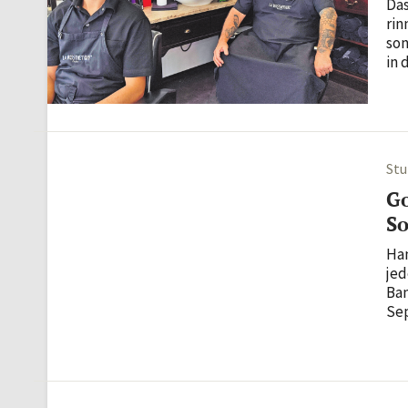
Das
rin
son
in 
Fri
Bio
Stu
Go
So
Han
jed
Ban
Sep
aus
und
die.