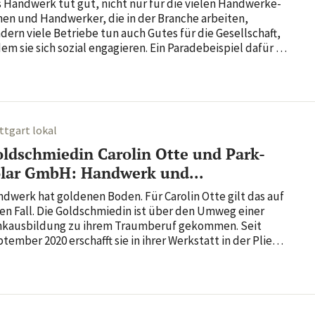
 Hand­werk tut gut, nicht nur für die vielen Hand­wer­ke­
nen und Hand­werker, die in der Branche arbeiten,
dern viele Betriebe tun auch Gutes für die Gesell­schaft,
dem sie sich sozial enga­gieren. Ein Para­de­bei­spiel dafür ist
seur­meister Bernd Heier, der seinen exklu­siven La
sthé­tique-Friseur­salon und Barber­shop auf dem...
ttgart lokal
ldschmiedin Carolin Otte und Park-
lar GmbH: Handwerk und...
d­werk hat goldenen Boden. Für Carolin Otte gilt das auf
en Fall. Die Gold­schmiedin ist über den Umweg einer
k­aus­bil­dung zu ihrem Traum­beruf gekommen. Seit
tember 2020 erschafft sie in ihrer Werk­statt in der Pliens­
traße 2 in der Esslinger Fußgän­ger­zone mit Präzi­sion
 den schönsten Mate­ria­lien der Erde Lieb­lings­stücke,
..