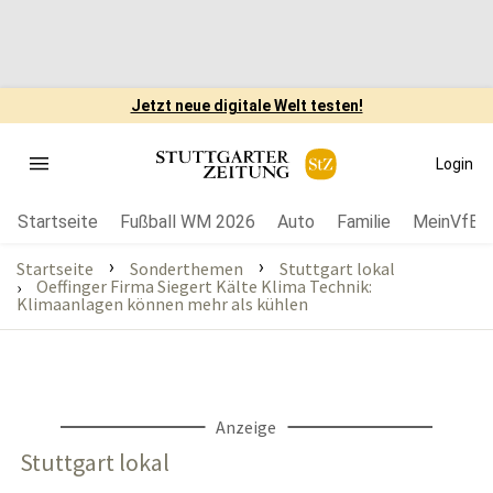
Jetzt neue digitale Welt testen!
Login
Startseite
Fußball WM 2026
Auto
Familie
MeinVfB
›
›
Startseite
Sonderthemen
Stuttgart lokal
Oeffinger Firma Siegert Kälte Klima Technik:
›
Klimaanlagen können mehr als kühlen
Anzeige
Stuttgart lokal