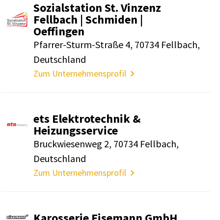
Sozi­al­sta­tion St. Vinzenz
Fell­bach | Schmiden |
Oeffingen
Pfarrer-Sturm-Straße 4, 70734 Fell­bach,
Deutsch­land
Zum Unternehmensprofil
ets Elek­tro­technik &
Heizungs­ser­vice
Bruck­wie­senweg 2, 70734 Fell­bach,
Deutsch­land
Zum Unternehmensprofil
Karos­serie Eise­mann GmbH