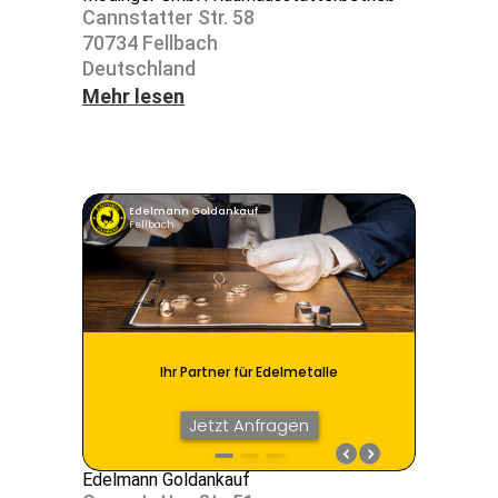
Cann­s­tatter Str. 58
70734 Fell­bach
Deutsch­land
Mehr lesen
Edelmann Goldankauf