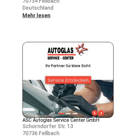
70734 Fell­bach
Deutsch­land
Mehr lesen
ASC Autoglas Service Center GmbH
Schorn­dorfer Str. 13
70736 Fell­bach