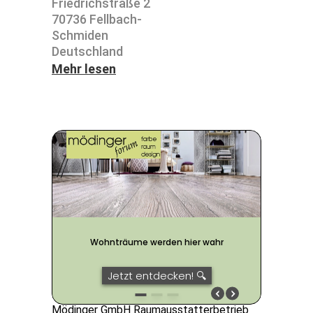
Fried­rich­straße 2
70736 Fell­bach-
Schmiden
Deutsch­land
Mehr lesen
Mödinger GmbH Raumausstatterbetrieb