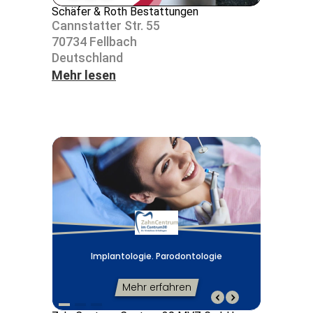
Schäfer & Roth Bestattungen
Cann­s­tatter Str. 55
70734 Fell­bach
Deutsch­land
Mehr lesen