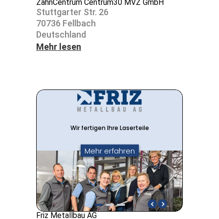
ZahnCentrum Centrum30 MVZ GmbH
Stutt­garter Str. 26
70736 Fell­bach
Deutsch­land
Mehr lesen
Friz Metallbau AG