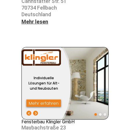
Cann­s­tatter Str. 51
70734 Fell­bach
Deutsch­land
Mehr lesen
Fensterbau Klingler GmbH
Maybach­straße 23