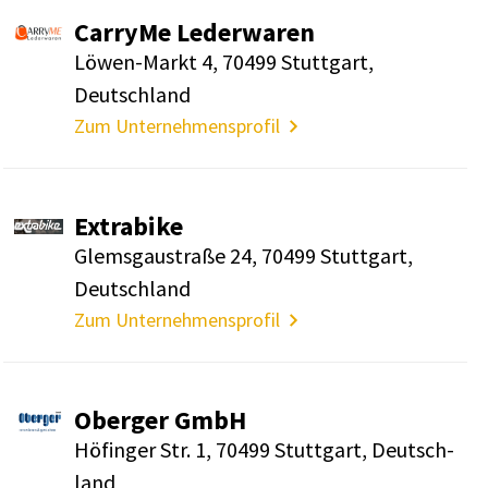
CarryMe Leder­waren
Löwen-Markt 4, 70499 Stutt­gart,
Deutsch­land
Zum Unternehmensprofil
Extra­bike
Glems­gau­straße 24, 70499 Stutt­gart,
Deutsch­land
Zum Unternehmensprofil
Oberger GmbH
Höfinger Str. 1, 70499 Stutt­gart, Deutsch­
land