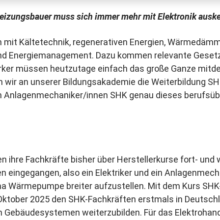
d Heizungsbauer muss sich immer mehr mit Elektronik aus
m mit Kältetechnik, regenerativen Energien, Wärmedäm
d Energiemanagement. Dazu kommen relevante Gesetze
er müssen heutzutage einfach das große Ganze mitden
 wir an unserer Bildungsakademie die Weiterbildung SH
m Anlagenmechaniker/innen SHK genau dieses berufsüb
en ihre Fachkräfte bisher über Herstellerkurse fort- und
en eingegangen, also ein Elektriker und ein Anlagenme
ma Wärmepumpe breiter aufzustellen. Mit dem Kurs SHK-
Oktober 2025 den SHK-Fachkräften erstmals in Deutschla
Gebäudesystemen weiterzubilden. Für das Elektrohandw