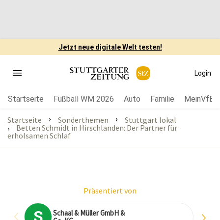
Jetzt neue digitale Welt testen!
Login
Startseite
Fußball WM 2026
Auto
Familie
MeinVfB
›
›
Startseite
Sonderthemen
Stuttgart lokal
Betten Schmidt in Hirschlanden: Der Partner für
›
erholsamen Schlaf
Präsentiert von
S
Schaal & Müller GmbH &