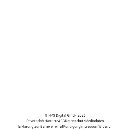
© NPG Digital GmbH 2026
Privatsphäre
Karriere
AGB
Datenschutz
Mediadaten
Erklärung zur Barrierefreiheit
Kündigung
Impressum
Widerruf