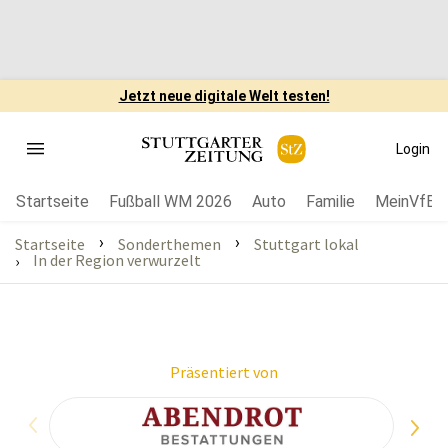
Jetzt neue digitale Welt testen!
Login
Startseite
Fußball WM 2026
Auto
Familie
MeinVfB
›
›
Startseite
Sonderthemen
Stuttgart lokal
In der Region verwurzelt
›
Präsentiert von