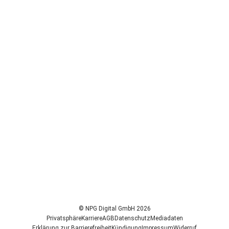
© NPG Digital GmbH 2026
Privatsphäre
Karriere
AGB
Datenschutz
Mediadaten
Erklärung zur Barrierefreiheit
Kündigung
Impressum
Widerruf