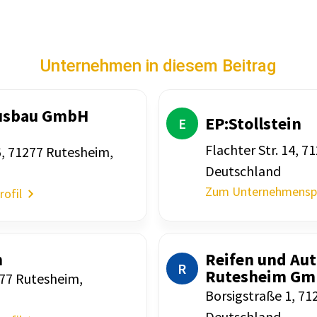
Unternehmen in diesem Beitrag
­ausbau GmbH
EP:Stoll­stein
E
Flachter Str. 14, 7
6, 71277 Rutes­heim,
Deutsch­land
Zum Unternehmenspr
rofil
n
Reifen und Auto
R
Rutes­heim G
277 Rutes­heim,
Borsig­straße 1, 71
Deutsch­land