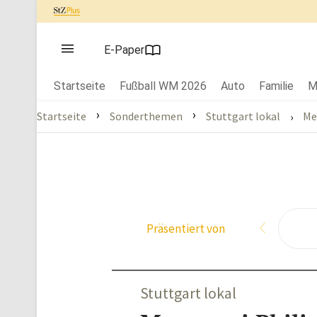
E-Paper
Startseite
Fußball WM 2026
Auto
Familie
M
›
›
Startseite
Sonderthemen
Stuttgart lokal
Met
›
Präsentiert von
Stuttgart lokal