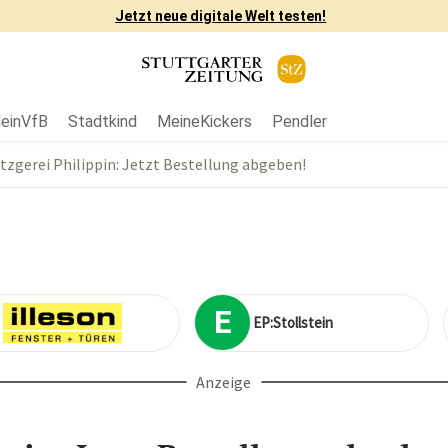
Jetzt neue digitale Welt testen!
einVfB
Stadtkind
MeineKickers
Pendler
zgerei Philippin: Jetzt Bestellung abgeben!
E
EP:Stoll­stein
Anzeige