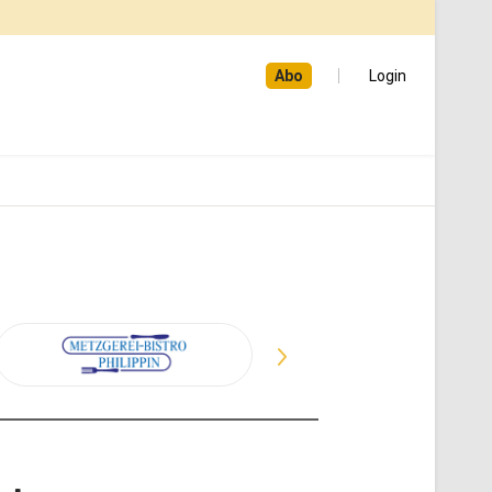
Abo
Login
R
Reifen und Auto­ser­vice
Rutes­heim GmbH