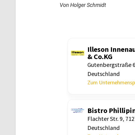
Von Holger Schmidt
Illeson Innen
& Co.​KG
Guten­berg­straße 
Deutsch­land
Zum Unternehmensp
Bistro Phil­lipi
Flachter Str. 9, 71
Deutsch­land