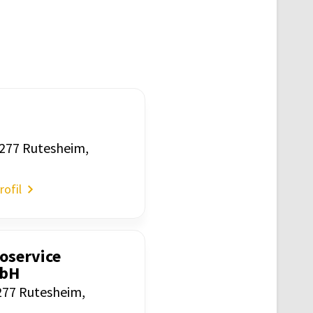
1277 Rutes­heim,
ofil
­ser­vice
mbH
277 Rutes­heim,