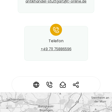
antikhandel-stuttgart@​t-online.de
*
Telefon
+49 711 75886596
Kontaktdaten ändern?
*
*
*
*