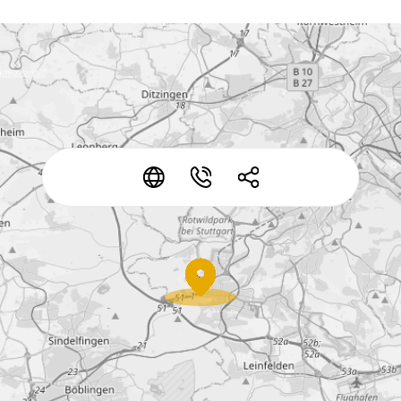
*
*
*