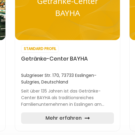
Getränke-Center
BAYHA
STANDARD PROFIL
Getränke-Center BAYHA
Sulzgrieser Str. 170, 73733 Esslingen-
Sulzgries, Deutschland
Seit über 135 Jahren ist das Getränke-
Center BAYHA als traditionsreiches
Familienunternehmen in Esslingen am
Neckar fest verwurzelt. Mit mehreren
Standorten im Raum Esslingen und
Mehr erfahren
Stuttgart zählt das...