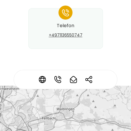
*
Telefon
+4971136550747
Kontaktdaten ändern?
*
*
*
*