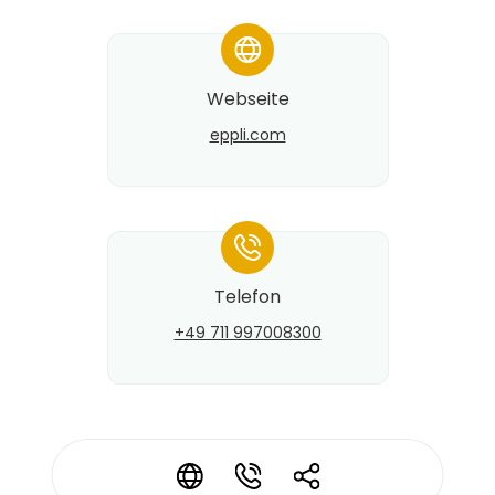
*
Webseite
eppli.com
*
Telefon
+49 711 997008300
*
*
*
Kontaktdaten ändern?