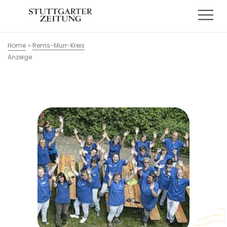
Home
»
Rems-Murr-Kreis
Anzeige