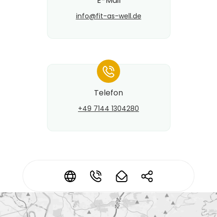
E-Mail
info@​fit-as-well.de
*
Telefon
+49 7144 1304280
Kontaktdaten ändern?
*
*
*
*