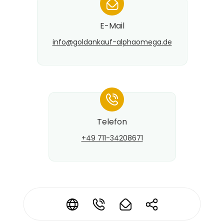
*
E-Mail
info@​goldankauf-alphaomega.de
*
Telefon
+49 711-34208671
*
*
*
*
Kontaktdaten ändern?