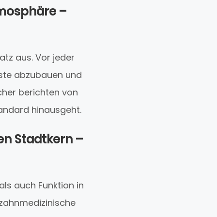
tmosphäre –
tz aus. Vor jeder
gste abzubauen und
cher berichten von
andard hinausgeht.
en Stadtkern –
als auch Funktion in
r zahnmedizinische