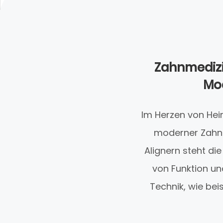
Zahnmedizi
Mo
Im Herzen von Hei
moderner Zahnm
Alignern steht di
von Funktion und
Technik, wie be