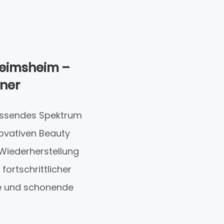
Heimsheim –
ner
fassendes Spektrum
ovativen Beauty
 Wiederherstellung
fortschrittlicher
se und schonende