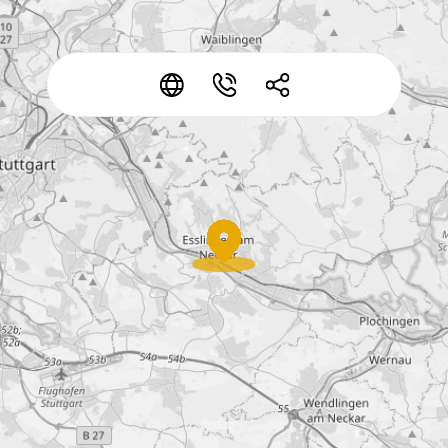
*
*
*