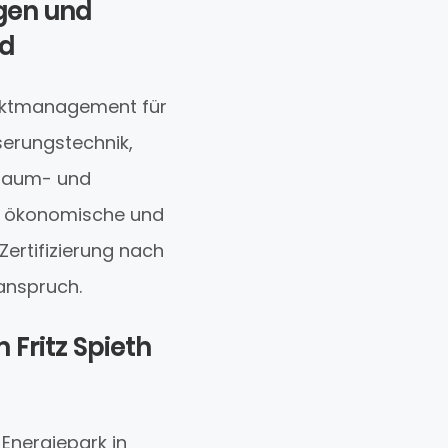
gen und
nd
jektmanagement für
serungstechnik,
iraum- und
e, ökonomische und
Zertifizierung nach
sanspruch.
 Fritz Spieth
 Energiepark in