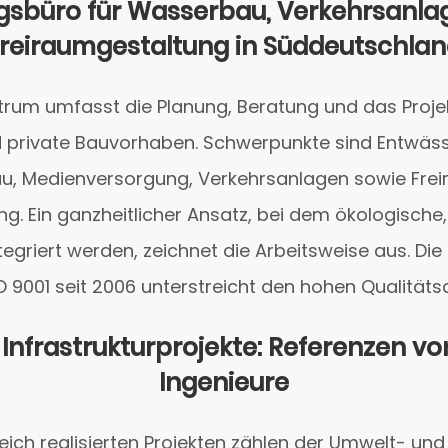
gsbüro für Wasserbau, Verkehrsanla
reiraumgestaltung in Süddeutschla
trum umfasst die Planung, Beratung und das Pro
d private Bauvorhaben. Schwerpunkte sind Entwäs
, Medienversorgung, Verkehrsanlagen sowie Fre
g. Ein ganzheitlicher Ansatz, bei dem ökologisch
tegriert werden, zeichnet die Arbeitsweise aus. Die 
O 9001 seit 2006 unterstreicht den hohen Qualität
 Infrastrukturprojekte: Referenzen von
Ingenieure
eich realisierten Projekten zählen der Umwelt- und