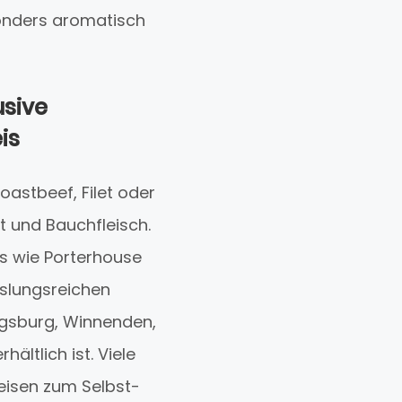
sonders aromatisch
usive
is
astbeef, Filet oder
t und Bauchfleisch.
s wie Porterhouse
hslungsreichen
wigsburg, Winnenden,
ltlich ist. Viele
eisen zum Selbst-