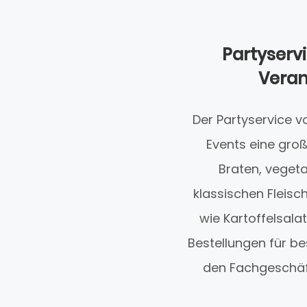
Partyserv
Veran
Der Partyservice vo
Events eine groß
Braten, veget
klassischen Fleisc
wie Kartoffelsala
Bestellungen für b
den Fachgeschäf