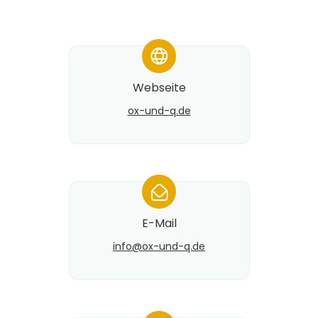
*
Webseite
ox-und-q.de
*
E-Mail
info@​ox-und-q.de