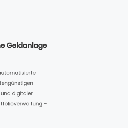
ne Geldanlage
automatisierte
stengünstigen
und digitaler
rtfolioverwaltung –