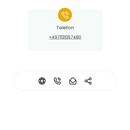
*
Telefon
+4971131057480
Kontaktdaten ändern?
*
*
*
*