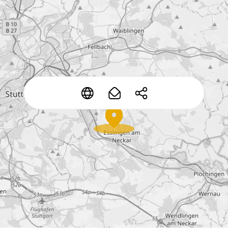
*
*
*