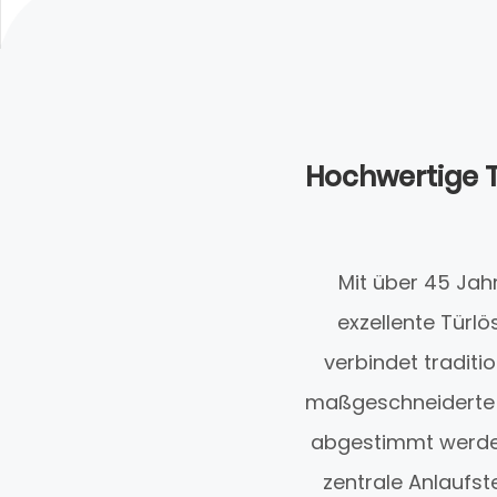
Hochwertige T
Mit über 45 Jah
exzellente Türl
verbindet tradit
maßgeschneiderte T
abgestimmt werden
zentrale Anlaufst