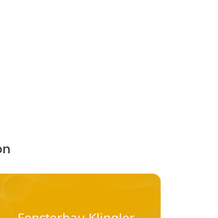
on
Fensterbau Klingler