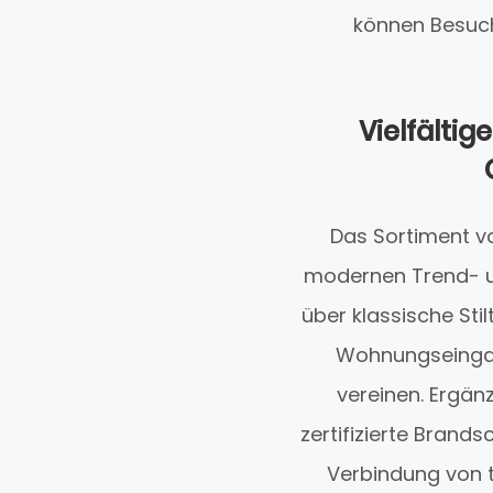
können Besuch
Vielfältig
Das Sortiment vo
modernen Trend- u
über klassische St
Wohnungseingang
vereinen. Ergän
zertifizierte Brand
Verbindung von t