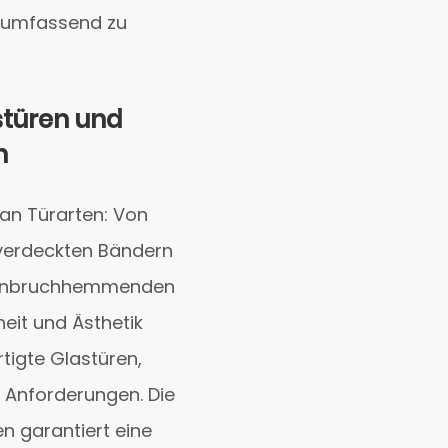
h umfassend zu
tstüren und
n
 an Türarten: Von
verdeckten Bändern
u einbruchhemmenden
eit und Ästhetik
tigte Glastüren,
e Anforderungen. Die
n garantiert eine