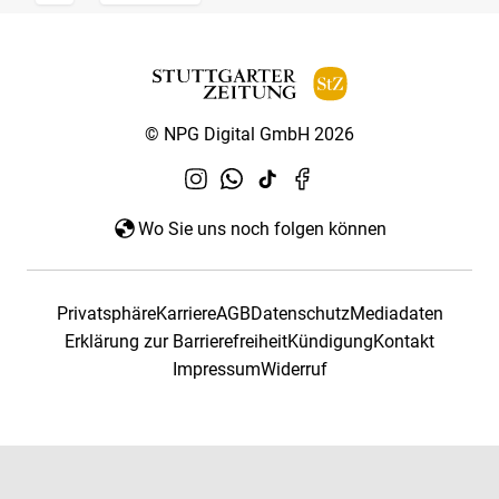
© NPG Digital GmbH 2026
Wo Sie uns noch folgen können
Privatsphäre
Karriere
AGB
Datenschutz
Mediadaten
Erklärung zur Barrierefreiheit
Kündigung
Kontakt
Impressum
Widerruf