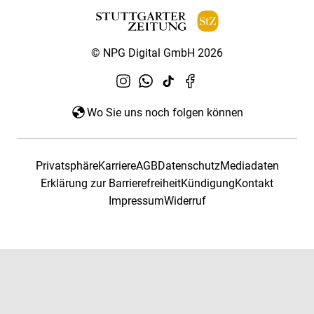
© NPG Digital GmbH 2026
Wo Sie uns noch folgen können
Privatsphäre
Karriere
AGB
Datenschutz
Mediadaten
Erklärung zur Barrierefreiheit
Kündigung
Kontakt
Impressum
Widerruf