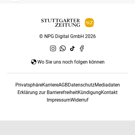
© NPG Digital GmbH 2026
Wo Sie uns noch folgen können
Privatsphäre
Karriere
AGB
Datenschutz
Mediadaten
Erklärung zur Barrierefreiheit
Kündigung
Kontakt
Impressum
Widerruf