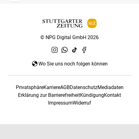
© NPG Digital GmbH 2026
Wo Sie uns noch folgen können
Privatsphäre
Karriere
AGB
Datenschutz
Mediadaten
Erklärung zur Barrierefreiheit
Kündigung
Kontakt
Impressum
Widerruf