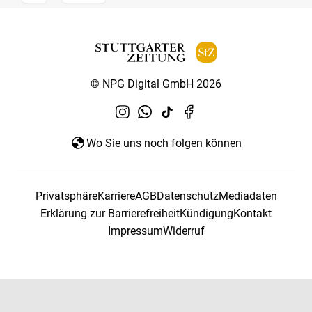
© NPG Digital GmbH 2026
Wo Sie uns noch folgen können
Privatsphäre
Karriere
AGB
Datenschutz
Mediadaten
Erklärung zur Barrierefreiheit
Kündigung
Kontakt
Impressum
Widerruf